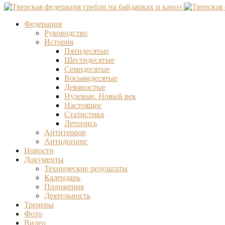
Федерация
Руководство
История
Пятидесятые
Шестидесятые
Семидесятые
Восьмидесятые
Девяностые
Нулевые. Новый век
Настоящее
Статистика
Летопись
Антитеррор
Антидопинг
Новости
Документы
Технические результаты
Календарь
Положения
Деятельность
Тренеры
Фото
Видео