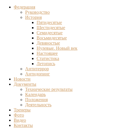
Федерация
Руководство
История
Пятидесятые
Шестидесятые
Семидесятые
Восьмидесятые
Девяностые
Нулевые. Новый век
Настоящее
Статистика
Летопись
Антитеррор
Антидопинг
Новости
Документы
Технические результаты
Календарь
Положения
Деятельность
Тренеры
Фото
Видео
Контакты