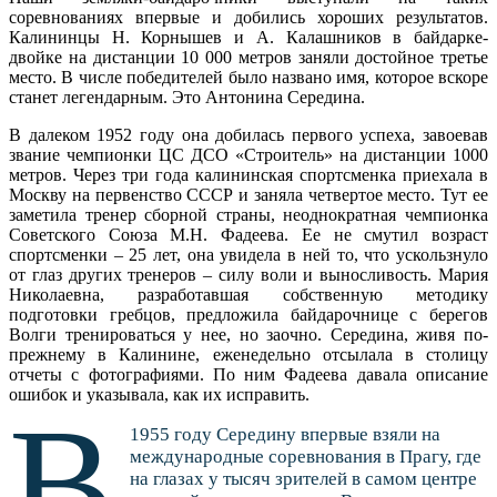
соревнованиях впервые и добились хороших результатов.
Калининцы Н. Корнышев и А. Калашников в байдарке-
двойке на дистанции 10 000 метров заняли достойное третье
место. В числе победителей было названо имя, которое вскоре
станет легендарным. Это Антонина Середина.
В далеком 1952 году она добилась первого успеха, завоевав
звание чемпионки ЦС ДСО «Строитель» на дистанции 1000
метров. Через три года калининская спортсменка приехала в
Москву на первенство СССР и заняла четвертое место. Тут ее
заметила тренер сборной страны, неоднократная чемпионка
Советского Союза М.Н. Фадеева. Ее не смутил возраст
спортсменки – 25 лет, она увидела в ней то, что ускользнуло
от глаз других тренеров – силу воли и выносливость. Мария
Николаевна, разработавшая собственную методику
подготовки гребцов, предложила байдарочнице с берегов
Волги тренироваться у нее, но заочно. Середина, живя по-
прежнему в Калинине, еженедельно отсылала в столицу
отчеты с фотографиями. По ним Фадеева давала описание
ошибок и указывала, как их исправить.
В
1955 году Середину впервые взяли на
международные соревнования в Прагу, где
на глазах у тысяч зрителей в самом центре