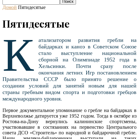
Домой
Пятидесятые
Пятидесятые
К
атализатором развития гребли на
байдарках и каноэ в Советском Союзе
стало выступление национальной
сборной на Олимпиаде 1952 года в
Хельсинки. Почти сразу после
окончания летних Игр постановлением
Правительства СССР было принято решение о
создании условий для занятий новым для нашей
страны гребным видом спорта и подготовки гребцов
международного уровня.
Первое документальное упоминание о гребле на байдарках в
Верхневолжье датируется уже 1952 годом. Тогда в октябре из
Ростова-на-Дону вернулись калининские спортсмены,
участвовавшие в состязаниях на первенство Центрального
совета ДСО «Строитель» по народной и байдарочной гребле.
Наши земляки-байдарочники выступали на таких