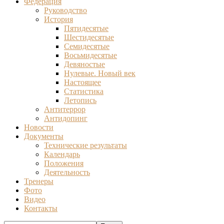
Федерация
Руководство
История
Пятидесятые
Шестидесятые
Семидесятые
Восьмидесятые
Девяностые
Нулевые. Новый век
Настоящее
Статистика
Летопись
Антитеррор
Антидопинг
Новости
Документы
Технические результаты
Календарь
Положения
Деятельность
Тренеры
Фото
Видео
Контакты