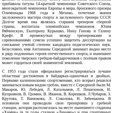
прибавила титулы 14-кратной чемпионки Советского Союза,
многократной чемпионки Европы и мира, бронзового призера
Олимпиады 1968 года в Мехико, почетные звания
заслуженного мастера спорта и заслуженного тренера СССР.
Долгое время она являлась старшим тренером сборной
страны, воспитала олимпийских чемпионок Юлия
Рябчинскую, Екатерину Курышко, Нину Гопову и Галину
Крефт. В промежутках между тренировками и
соревнованиями сумела успешно защитить диссертацию на
соискание ученой степени кандидата педагогических наук.
Безусловно, имя Антонины Серединой занимает видно место
в ряду подлинных героев отечественного спорта, и нынешнее
поколение тверских гребцов-байдарочников с полным правом
может гордиться своей знаменитой землячкой.
С 1953 года стали официально регистрироваться лучшие
областные достижения в байдарках-одиночках и двойках.
Первыми калининскими спортсменами, кто всерьез решился
заниматься новым видом гребли, вместе с Серединой были М.
Макаров, Ю. Лебедев, Л. Каталымов, Л. Пешехонов, Н.
Куприянов, В. Громин, В. Иванов, В. Корешков, Л.Чубаров, З.
Крутова, Т. Ванюкова, Л. Соколова, Н. Забенькина. В
основном они проводили свои тренировки у гребной
станции, которая располагалась на месте нынешнего стадиона
«Химик» (в те годы стадион «Динамо») и при спортивных