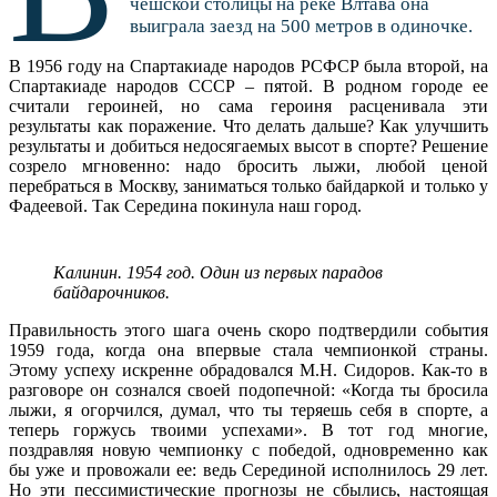
чешской столицы на реке Влтава она
выиграла заезд на 500 метров в одиночке.
В 1956 году на Спартакиаде народов РСФСР была второй, на
Спартакиаде народов СССР – пятой. В родном городе ее
считали героиней, но сама героиня расценивала эти
результаты как поражение. Что делать дальше? Как улучшить
результаты и добиться недосягаемых высот в спорте? Решение
созрело мгновенно: надо бросить лыжи, любой ценой
перебраться в Москву, заниматься только байдаркой и только у
Фадеевой. Так Середина покинула наш город.
Калинин. 1954 год. Один из первых парадов
байдарочников.
Правильность этого шага очень скоро подтвердили события
1959 года, когда она впервые стала чемпионкой страны.
Этому успеху искренне обрадовался М.Н. Сидоров. Как-то в
разговоре он сознался своей подопечной: «Когда ты бросила
лыжи, я огорчился, думал, что ты теряешь себя в спорте, а
теперь горжусь твоими успехами». В тот год многие,
поздравляя новую чемпионку с победой, одновременно как
бы уже и провожали ее: ведь Серединой исполнилось 29 лет.
Но эти пессимистические прогнозы не сбылись, настоящая