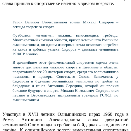
слава пришла к спортсменке именно в зрелом возрасте.
Герой Великой Отечественной войны Михаил Сидоров –
легенда тверского спорта.
Футболист, легкоатлет, лыжник, велосипедист, гребец…
Многократный чемпион области, призер чемпионата России по
лыжным гонкам, он одним из первых начал осваивать и греблю
на каноэ и добился успеха. Сидоров – финалист чемпионата
РСФСР в каноэ.
В дальнейшем этот феноменальный спортсмен сделал очень
многое для развития лыжного спорта в Калинине и области:
подготовил более 20 мастеров спорта, среди его воспитанников
чемпионы и призеры Советского Союза. Занималась у
Сидорова и будущая олимпийская чемпионка по гребле на
байдарках и каноэ Антонина Середина, которой он прочил
большое будущее в спорте. Михаил Николаевич Сидоров стал
первым в Верхневолжье заслуженным тренером РСФСР по
лыжным гонкам.
Участвуя в XVII летних Олимпийских играх 1960 года в
Риме, Антонина Александровна стала двукратной
чемпионкой Олимпиады в гребле на байдарках – в одиночке и
двойке. К олимпийскому золоту замечательная спортсменка