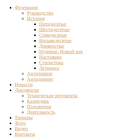
Федерация
Руководство
История
Пятидесятые
Шестидесятые
Семидесятые
Восьмидесятые
Девяностые
Нулевые. Новый век
Настоящее
Статистика
Летопись
Антитеррор
Антидопинг
Новости
Документы
Технические результаты
Календарь
Положения
Деятельность
Тренеры
Фото
Видео
Контакты