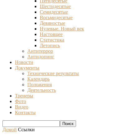
Пятидесятые
Шестидесятые
Семидесятые
Восьмидесятые
Девяностые
Нулевые. Новый век
Настоящее
Статистика
Летопись
Антитеррор
Антидопинг
Новости
Документы
Технические результаты
Календарь
Положения
Деятельность
Тренеры
Фото
Видео
Контакты
Домой
Ссылки