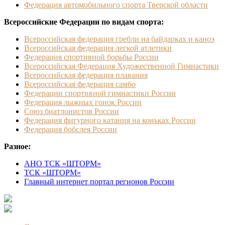
Федерация автомобильного спорта Тверской области
Всероссийские Федерации по видам спорта:
Всероссийская федерация гребли на байдарках и каноэ
Всероссийская федерация легкой атлетики
Федерация спортивной борьбы России
Всероссийская Федерация Художественной Гимнастики
Всероссийская федерация плавания
Всероссийская федерация самбо
Федерации спортивной гимнастики России
Федерация лыжных гонок России
Союз биатлонистов России
Федерация фигурного катания на коньках России
Федерация бобслея России
Разное:
АНО ТСК «ШТОРМ»
ТСК «ШТОРМ»
Главный интернет портал регионов России