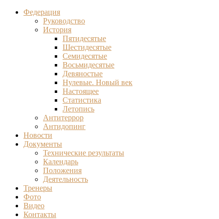
Федерация
Руководство
История
Пятидесятые
Шестидесятые
Семидесятые
Восьмидесятые
Девяностые
Нулевые. Новый век
Настоящее
Статистика
Летопись
Антитеррор
Антидопинг
Новости
Документы
Технические результаты
Календарь
Положения
Деятельность
Тренеры
Фото
Видео
Контакты