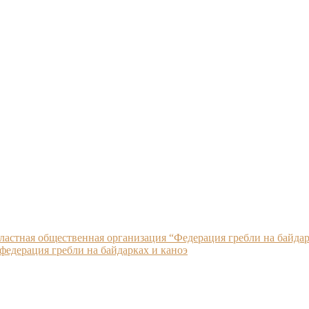
ластная общественная организация “Федерация гребли на байдар