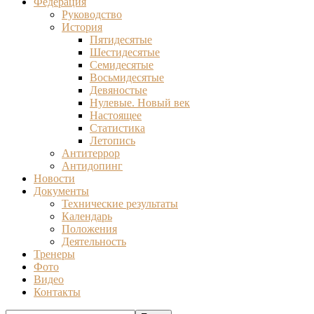
Федерация
Руководство
История
Пятидесятые
Шестидесятые
Семидесятые
Восьмидесятые
Девяностые
Нулевые. Новый век
Настоящее
Статистика
Летопись
Антитеррор
Антидопинг
Новости
Документы
Технические результаты
Календарь
Положения
Деятельность
Тренеры
Фото
Видео
Контакты