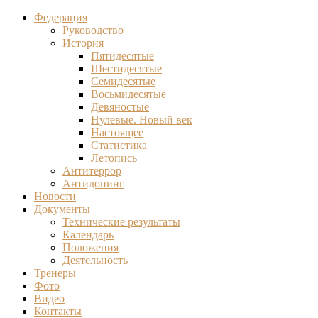
Федерация
Руководство
История
Пятидесятые
Шестидесятые
Семидесятые
Восьмидесятые
Девяностые
Нулевые. Новый век
Настоящее
Статистика
Летопись
Антитеррор
Антидопинг
Новости
Документы
Технические результаты
Календарь
Положения
Деятельность
Тренеры
Фото
Видео
Контакты