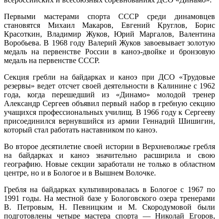
Первыми мастерами спорта СССР среди динамовцев
становятся Михаил Макаров, Евгений Круглов, Борис
Красоткин, Владимир Жуков, Юрий Маргалов, Валентина
Воробьева. В 1968 году Валерий Жуков завоевывает золотую
медаль на первенстве России в каноэ-двойке и бронзовую
медаль на первенстве СССР.
Секция гребли на байдарках и каноэ при ДСО «Трудовые
резервы» ведет отсчет своей деятельности в Калинине с 1962
года, когда перешедший из «Динамо» молодой тренер
Александр Сергеев объявил первый набор в гребную секцию
учащихся профессиональных училищ. В 1966 году к Сергееву
присоединился вернувшийся из армии Геннадий Шишигин,
который стал работать наставником по каноэ.
Во второе десятилетие своей истории в Верхневолжье гребля
на байдарках и каноэ значительно расширила и свою
географию. Новые секции заработали не только в областном
центре, но и в Бологое и в Вышнем Волочке.
Гребля на байдарках культивировалась в Бологое с 1967 по
1991 годы. На местной базе у Бологовского озера тренерами
В. Петровым, Н. Певницким и М. Скородумовой были
подготовлены четыре мастера спорта — Николай Егоров,