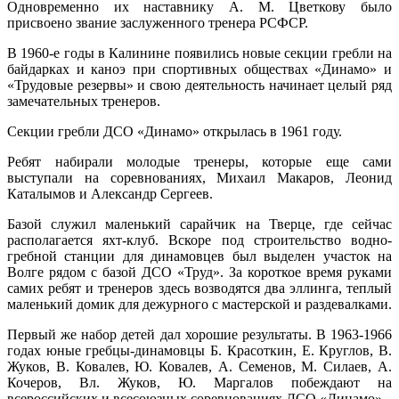
Одновременно их наставнику А. М. Цветкову было
присвоено звание заслуженного тренера РСФСР.
В 1960-е годы в Калинине появились новые секции гребли на
байдарках и каноэ при спортивных обществах «Динамо» и
«Трудовые резервы» и свою деятельность начинает целый ряд
замечательных тренеров.
Секции гребли ДСО «Динамо» открылась в 1961 году.
Ребят набирали молодые тренеры, которые еще сами
выступали на соревнованиях, Михаил Макаров, Леонид
Каталымов и Александр Сергеев.
Базой служил маленький сарайчик на Тверце, где сейчас
располагается яхт-клуб. Вскоре под строительство водно-
гребной станции для динамовцев был выделен участок на
Волге рядом с базой ДСО «Труд». За короткое время руками
самих ребят и тренеров здесь возводятся два эллинга, теплый
маленький домик для дежурного с мастерской и раздевалками.
Первый же набор детей дал хорошие результаты. В 1963-1966
годах юные гребцы-динамовцы Б. Красоткин, Е. Круглов, В.
Жуков, В. Ковалев, Ю. Ковалев, А. Семенов, М. Силаев, А.
Кочеров, Вл. Жуков, Ю. Маргалов побеждают на
всероссийских и всесоюзных соревнованиях ДСО «Динамо».